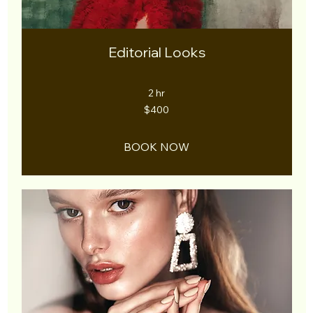
Editorial Looks
2 hr
400
$400
US
dollars
BOOK NOW