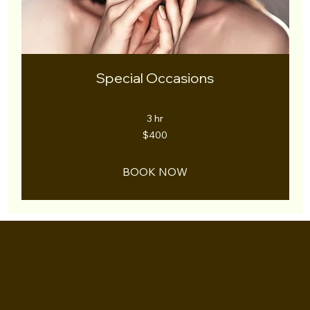
Special Occasions
3 hr
400
$400
US
dollars
BOOK NOW
pulidoBooks