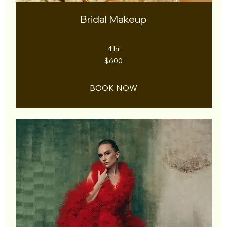
Bridal Makeup
4 hr
600
$600
US
dollars
BOOK NOW